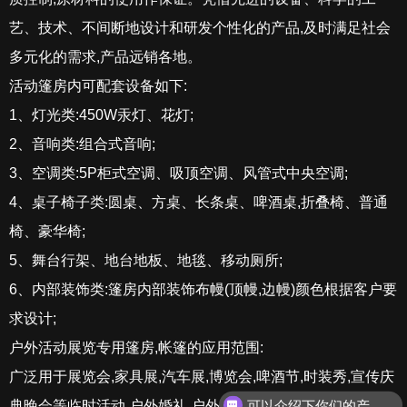
艺、技术、不间断地设计和研发个性化的产品,及时满足社会
多元化的需求,产品远销各地。
活动篷房内可配套设备如下:
1、灯光类:450W汞灯、花灯;
2、音响类:组合式音响;
3、空调类:5P柜式空调、吸顶空调、风管式中央空调;
4、桌子椅子类:圆桌、方桌、长条桌、啤酒桌,折叠椅、普通
椅、豪华椅;
5、舞台行架、地台地板、地毯、移动厕所;
6、内部装饰类:篷房内部装饰布幔(顶幔,边幔)颜色根据客户要
求设计;
户外活动展览专用篷房,帐篷的应用范围:
广泛用于展览会,家具展,汽车展,博览会,啤酒节,时装秀,宣传庆
可以介绍下你们的产品么？
典晚会等临时活动,户外婚礼,户外促销,庆典聚会,户外活动,度