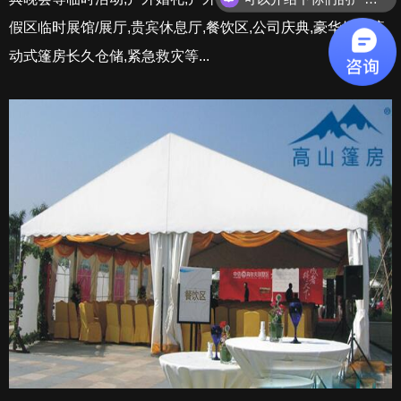
假区临时展馆/展厅,贵宾休息厅,餐饮区,公司庆典,豪华婚礼流
动式篷房长久仓储,紧急救灾等...