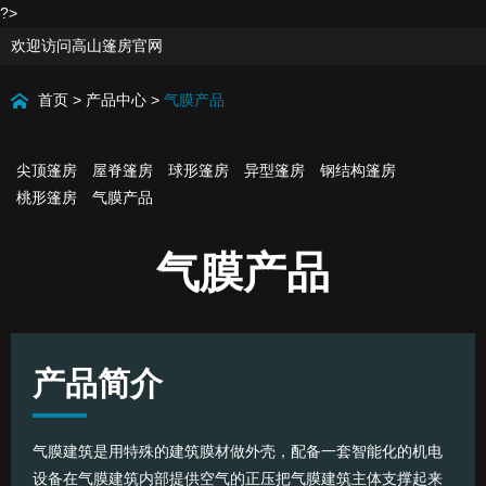
?>
欢迎访问高山篷房官网
首页
>
产品中心
>
气膜产品
尖顶篷房
屋脊篷房
球形篷房
异型篷房
钢结构篷房
桃形篷房
气膜产品
气膜产品
产品简介
气膜建筑是用特殊的建筑膜材做外壳，配备一套智能化的机电
设备在气膜建筑内部提供空气的正压把气膜建筑主体支撑起来