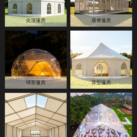
尖顶篷房
屋脊篷房
球形篷房
异型篷房