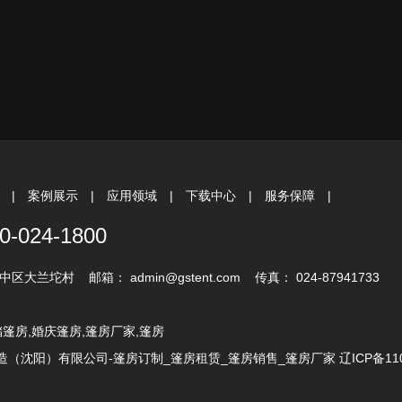
心
|
案例展示
|
应用领域
|
下载中心
|
服务保障
|
0-024-1800
兰坨村 邮箱： admin@gstent.com 传真： 024-87941733
储篷房,婚庆篷房,篷房厂家,篷房
沈阳）有限公司-篷房订制_篷房租赁_篷房销售_篷房厂家 辽ICP备1101