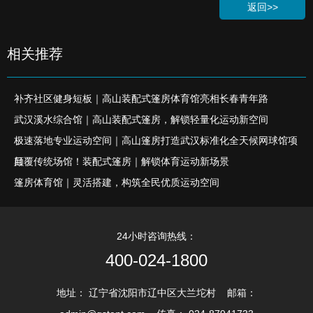
返回>>
相关推荐
补齐社区健身短板｜高山装配式篷房体育馆亮相长春青年路
武汉溪水综合馆｜高山装配式篷房，解锁轻量化运动新空间
极速落地专业运动空间｜高山篷房打造武汉标准化全天候网球馆项
目
颠覆传统场馆！装配式篷房｜解锁体育运动新场景
篷房体育馆｜灵活搭建，构筑全民优质运动空间
24小时咨询热线：
400-024-1800
地址： 辽宁省沈阳市辽中区大兰坨村 邮箱：