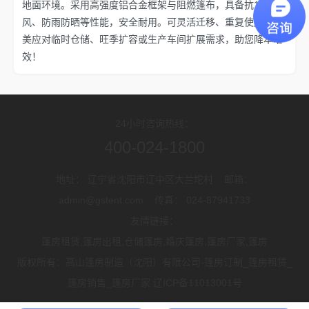
地面环境。采用高强度铝合金框架与阻燃篷布，具备抗10级大
风、防雨防晒等性能，安全耐用。可灵活迁移、重复使用，完
美应对临时仓储、旺季扩容或生产车间扩展需求，助您降本增
效！
24小时咨询热线：
400-024-1800
地址： 辽宁省沈阳市辽中区大兰坨村 邮箱：
admin@gstent.com 传真： 024-87941733
友情链接：
篷房租赁,篷房出租,仓储篷房,婚庆篷房,篷房厂家,篷房
版权所有：高山篷房制造（沈阳）有限公司-篷房订制_篷房租赁_
篷房销售_篷房厂家 辽ICP备11013001号