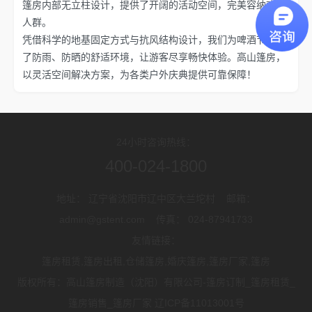
篷房内部无立柱设计，提供了开阔的活动空间，完美容纳欢聚
人群。
凭借科学的地基固定方式与抗风结构设计，我们为啤酒节创造
了防雨、防晒的舒适环境，让游客尽享畅快体验。高山篷房，
以灵活空间解决方案，为各类户外庆典提供可靠保障！
24小时咨询热线：
400-024-1800
地址： 辽宁省沈阳市辽中区大兰坨村 邮箱：
admin@gstent.com 传真： 024-87941733
友情链接：
篷房租赁,篷房出租,仓储篷房,婚庆篷房,篷房厂家,篷房
版权所有：高山篷房制造（沈阳）有限公司-篷房订制_篷房租赁_
篷房销售_篷房厂家 辽ICP备11013001号