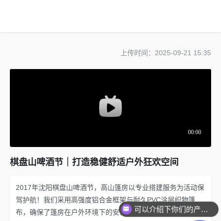
欢迎访问高山篷房官网
上传时间：2025-09-21 15:35
棋盘山啤酒节｜打造稳健舒适户外狂欢空间
2017年沈阳棋盘山啤酒节，高山篷房以专业搭建服务为活动保
驾护航！我们采用高强度铝合金框架与耐久PVC涂层织物篷
可以介绍下你们的产品么？
布，确保了篷房在户外环境下的安全与稳固。针对活动需求，