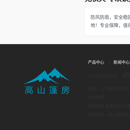
防风防雨，安全稳
地！专业保障，值
产品中心
|
新闻中
40
24小时咨询热线：
地址： 辽宁省沈阳市辽中区大
友情链接：
篷房租赁,篷房出租,仓
版权所有：高山篷房制造（