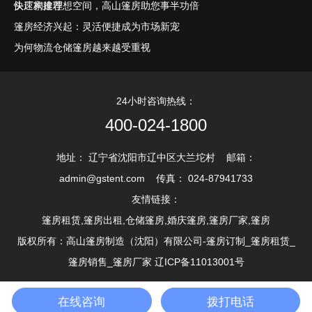
头厂家推荐
快速构建理想空间，高山篷房助您事半功倍
篷房经济兴起：灵活便捷成为市场新宠
为何物流仓储篷房越来越受重视
24小时咨询热线：
400-024-1800
地址： 辽宁省沈阳市辽中区大兰坨村 邮箱：
admin@gstent.com 传真： 024-87941733
友情链接：
篷房租赁,篷房出租,仓储篷房,婚庆篷房,篷房厂家,篷房
版权所有：高山篷房制造（沈阳）有限公司-篷房订制_篷房租赁_
篷房销售_篷房厂家 辽ICP备11013001号
在线咨询
拨打电话