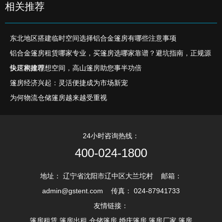
相关推荐
东北地区搭建临时空间选择铝合金篷房有哪些注意事项
铝合金篷房租赁哪家专业，买篷房选哪家靠谱？避坑指南，正规源
头厂家推荐
快速构建理想空间，高山篷房助您事半功倍
篷房经济兴起：灵活便捷成为市场新宠
为何物流仓储篷房越来越受重视
24小时咨询热线：
400-024-1800
地址： 辽宁省沈阳市辽中区大兰坨村 邮箱：
admin@gstent.com 传真： 024-87941733
友情链接：
篷房租赁,篷房出租,仓储篷房,婚庆篷房,篷房厂家,篷房