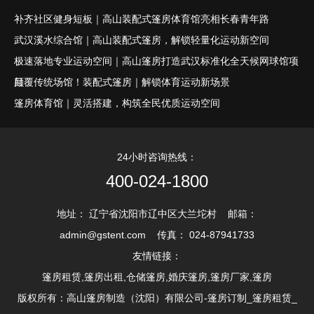
补齐社区健身短板｜高山装配式篷房体育馆亮相长春青年路
武汉溪水综合馆｜高山装配式篷房，解锁轻量化运动新空间
极速落地专业运动空间｜高山篷房打造武汉标准化全天候网球馆项
目
颠覆传统场馆！装配式篷房｜解锁体育运动新场景
篷房体育馆｜灵活搭建，构筑全民优质运动空间
24小时咨询热线：
400-024-1800
地址： 辽宁省沈阳市辽中区大兰坨村 邮箱：
admin@gstent.com 传真： 024-87941733
友情链接：
篷房租赁,篷房出租,仓储篷房,婚庆篷房,篷房厂家,篷房
版权所有：高山篷房制造（沈阳）有限公司-篷房订制_篷房租赁_