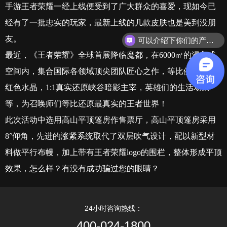
手游王者荣耀一经上线便受到了广大群众的喜爱，现如今已
经有了一批忠实的玩家，最新上线的几款皮肤也是美到没朋
友。
可以介绍下你们的产品么？
最近，《王者荣耀》全球首展降临魔都，在
6000
㎡的浸入式
空间内，集合国际各领域顶尖团队匠心之作，等比例的超大
红色水晶，
1:1
真实还原峡谷暗影主宰，英雄们的生活场景
等，为召唤师们等比还原最真实的王者世界！
此次活动中选用高山平顶篷房作售票厅，
高山平顶篷房采用
8°
仰角，先进的涨紧系统取代了双层吹气设计，配以新型材
料做平行布幔，加上带有王者荣耀
logo
的围栏，整体形成平顶
效果，怎么样？有没有成功骗过您的眼睛？
24小时咨询热线：
400-024-1800